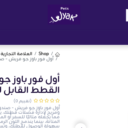
Brand
المدونات
احصل على مكافآت
نوا
Shop
العلامة التجارية
أول فور باوز جو فريش - 
أول فور باوز 
القطط القابل ل
(تقييم 0)
أول فور باوز جو فريش - صن
ومريح لإدارة فضلات قطتك. يت
مما يجعله مثاليًا للسفر أو ا
المتانة، بينما يندمج اللون ال
سهولة الوصول لقطتك، وتساعد