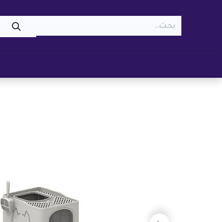
WOOF
MEOW
تسوّق ​
قطط
كلاب
z