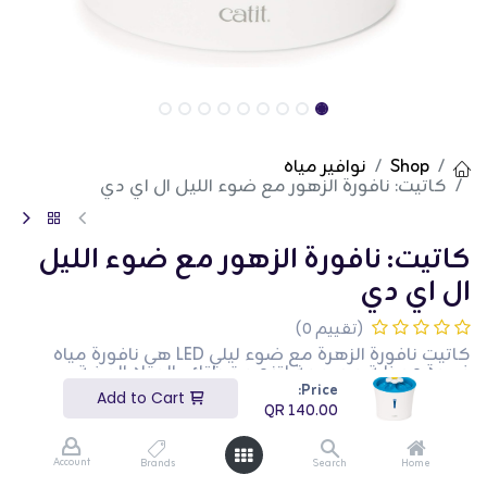
Shop
نوافير مياه
كاتيت: نافورة الزهور مع ضوء الليل ال اي دي
كاتيت: نافورة الزهور مع ضوء الليل
ال اي دي
(تقييم 0)
كاتيت نافورة الزهرة مع ضوء ليلي LED هي نافورة مياه
فريدة وجذابة مصممة لتزويد قطتك بالمياه العذبة
والمفلترة. تتميز هذه النافورة بتصميم الزهرة مع ثلاث
Price:
Add to Cart
إعدادات لتدفق المياه لجذب قطتك لشرب المزيد. يضيف
QR
140.00
الضوء الليلي LED المدمج توهجًا ناعمًا، مما يجعل من
السهل على قطتك العثور على النافورة في الظلام. يساعد
الفلتر ثلاثي المفعول في إزالة الشوائب، مما يضمن مياه
Account
Brands
Search
Home
نظيفة وصحية. هذا المنتج مثالي لأصحاب القطط الذين