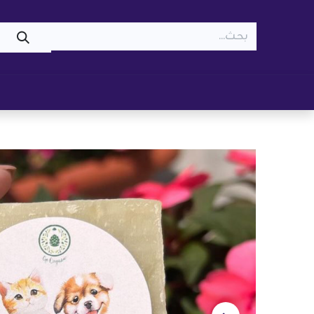
WOOF
MEOW
تسوّق ​
قطط
كلاب
z