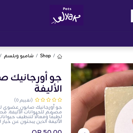
Brand
المدونات
احصل على مكافآت
نوا
Shop
شامبو وبلسم
جو أورجانيك ص
الأليفة
(تقييم 0)
جو أورجانيك صابون عضوي للح
مصمم للحيوانات الأليفة. مص
لطيفًا وفعالًا لتنظيف حيوانات
الأليفة الذين يبحثون عن خيار