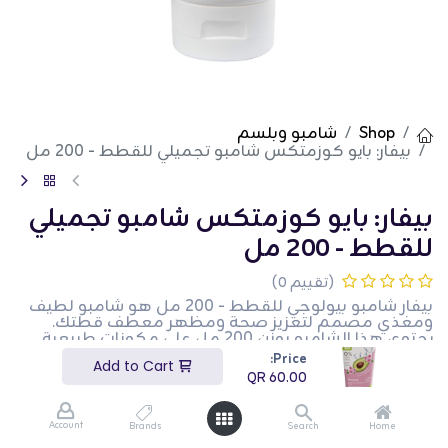
Shop
شامبو وبلسم
بيفار: بايو كوزمتكس شامبو تجميلي للقطط - 200 مل
بيفار: بايو كوزمتكس شامبو تجميلي
للقطط - 200 مل
(تقييم 0)
بيفار شامبو بيولوجي للقطط - 200 مل هو شامبو لطيف
ومغذي مصمم لتعزيز صحة ومظهر معطف قطتك.
يحتوي هذا الشامبو بوزن 200 مل على مكونات طبيعية
تنظف وتكييف المعطف، مما يتركه ناعمًا ولامعًا. إنه
Price:
Add to Cart
مناسب للاستخدام المنتظم ويساعد في الحفاظ على
QR
60.00
معطف صحي. هذا المنتج مثالي لأصحاب القطط الذين
يبحثون عن تقديم حل تجميل عالي الجودة لحيواناتهم
الأليفة.
Account
Brands
Search
Home