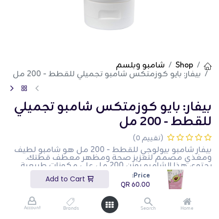
Shop
شامبو وبلسم
بيفار: بايو كوزمتكس شامبو تجميلي للقطط - 200 مل
بيفار: بايو كوزمتكس شامبو تجميلي
للقطط - 200 مل
(تقييم 0)
بيفار شامبو بيولوجي للقطط - 200 مل هو شامبو لطيف
ومغذي مصمم لتعزيز صحة ومظهر معطف قطتك.
يحتوي هذا الشامبو بوزن 200 مل على مكونات طبيعية
تنظف وتكييف المعطف، مما يتركه ناعمًا ولامعًا. إنه
Price:
Add to Cart
مناسب للاستخدام المنتظم ويساعد في الحفاظ على
QR
60.00
معطف صحي. هذا المنتج مثالي لأصحاب القطط الذين
يبحثون عن تقديم حل تجميل عالي الجودة لحيواناتهم
الأليفة.
Account
Brands
Search
Home