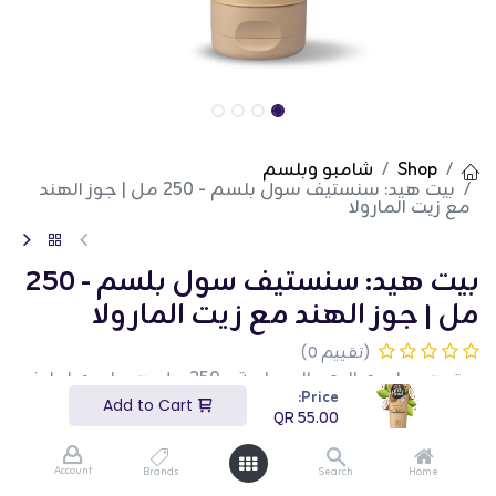
Shop
شامبو وبلسم
بيت هيد: سنستيف سول بلسم - 250 مل | جوز الهند
مع زيت المارولا
بيت هيد: سنستيف سول بلسم - 250
مل | جوز الهند مع زيت المارولا
(تقييم 0)
بيت هيد بلسم الروح الحساسة - 250 مل هو بلسم لطيف
ومغذي مصمم للحيوانات الأليفة ذات البشرة الحساسة.
Price:
Add to Cart
يقوم هذا البلسم بوزن 250 مل بتهدئة وترطيب المعطف،
QR
55.00
مما يجعله ناعمًا ولامعًا. إنه مثالي للاستخدام المنتظم
ويساعد في الحفاظ على معطف صحي. هذا المنتج مثالي
لأصحاب الحيوانات الأليفة الذين يبحثون عن حل لطيف
Account
Brands
Search
Home
وفعال لتكييف حيواناتهم الحساسة.