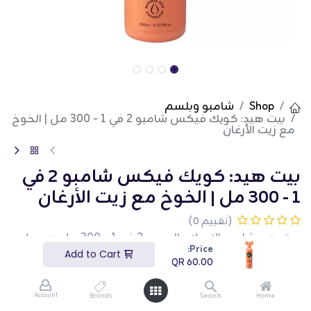
Shop
شامبو وبلسم
بيت هيد: كويك فيكس شامبو 2 في 1 - 300 مل | الخوخ
مع زيت الأرغان
بيت هيد: كويك فيكس شامبو 2 في
1 - 300 مل | الخوخ مع زيت الأرغان
(تقييم 0)
بيت هيد شامبو الإصلاح السريع 2 في 1 - 300 مل هو حل
تجميل مريح وفعال مصمم لتنظيف وتكييف معطف
Price:
Add to Cart
حيوانك الأليف. يجمع هذا الشامبو بوزن 300 مل بين فوائد
QR
60.00
الشامبو والبلسم، مما يجعل المعطف نظيفًا وناعمًا
وسهل التحكم. إنه مثالي للاستخدام المنتظم ويساعد في
الحفاظ على معطف صحي ولامع. هذا المنتج مثالي
Account
Brands
Search
Home
لأصحاب الحيوانات الأليفة المشغولين الذين يبحثون عن