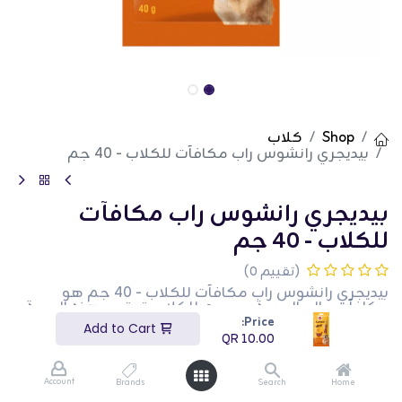
Shop
كلاب
بيديجري رانشوس راب مكافآت للكلاب - 40 جم
بيديجري رانشوس راب مكافآت
للكلاب - 40 جم
(تقييم 0)
بيديجري رانشوس راب مكافآت للكلاب - 40 جم هو
مكافآت عالي الجودة مصمم للكلاب. تحتوي هذه العبوة
بوزن 40 جم على لفائف لذيذة تحبها الكلاب. يوفر هذا
Price:
Add to Cart
المنتج وجبة خفيفة لذيذة وممتعة لكلبك. هذا المنتج
QR
10.00
مثالي لأصحاب الكلاب الذين يبحثون عن مكافأة لذيذة
لمكافأة حيواناتهم الأليفة.
Account
Brands
Search
Home
QR
10.00