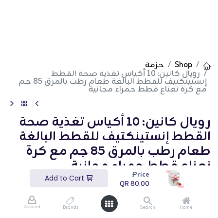
Shop
حزمة
رويال كانين: 10 أكياس تغذية صحة القطط
إنستينكتيف للقطط البالغة طعام رطب بالمرق 85 جم
مع كرة نعناع قطط حمراء مجانية
رويال كانين: 10 أكياس تغذية صحة
القطط إنستينكتيف للقطط البالغة
طعام رطب بالمرق 85 جم مع كرة
نعناع قطط حمراء مجانية
Price:
Add to Cart
(تقييم 0)
QR
80.00
QR
80.00
Account
Brands
Search
Home