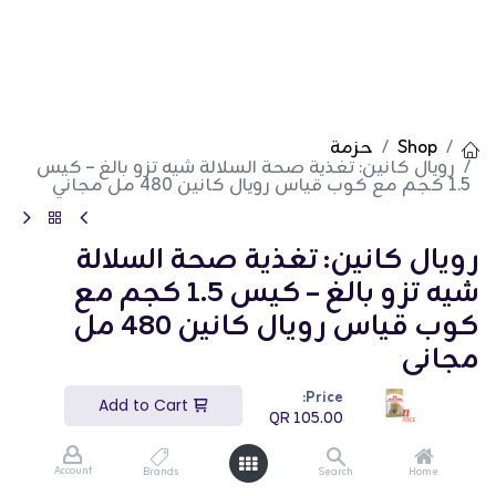
Shop
حزمة
رويال كانين: تغذية صحة السلالة شيه تزو بالغ – كيس
1.5 كجم مع كوب قياس رويال كانين 480 مل مجاني
رويال كانين: تغذية صحة السلالة
شيه تزو بالغ – كيس 1.5 كجم مع
كوب قياس رويال كانين 480 مل
مجاني
Price:
(تقييم 0)
Add to Cart
QR
105.00
QR
105.00
Account
Brands
Search
Home