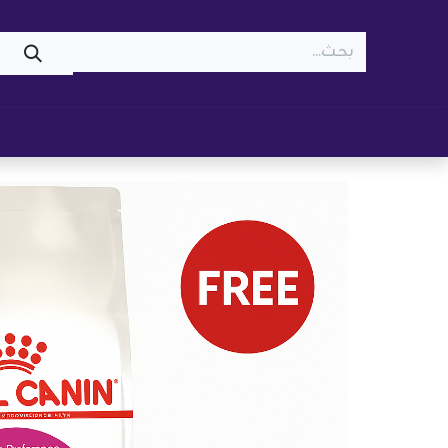
WOOF
MEOW
تسوّق ​
قطط
كلاب
z