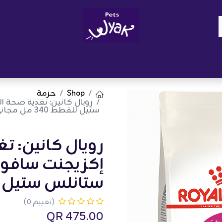
Brand
المدونات
احصل على مكافآت
نوا
Shop
حزمة
ستيل للقطط 340 مل مجاني
رويال كانين: 
ستانلس ستيل للقطط 40
(تقييم 0)
QR
475.00