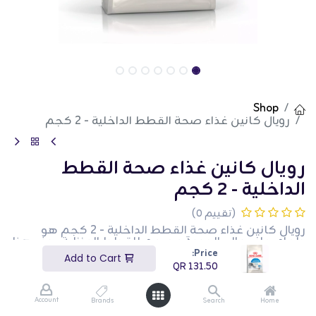
Shop
رويال كانين غذاء صحة القطط الداخلية - 2 كجم
رويال كانين غذاء صحة القطط
الداخلية - 2 كجم
(تقييم 0)
رويال كانين غذاء صحة القطط الداخلية - 2 كجم هو
طعام جاف عالي الجودة مصمم للقطط المنزلية. يوفر هذا
الكيس بوزن 2 كجم العناصر الغذائية الأساسية لدعم
Price:
Add to Cart
الصحة العامة والحيوية. يتميز بتركيبة متوازنة تساعد في
QR
131.50
الحفاظ على وزن صحي، وتقليل كرات الشعر، والسيطرة على
رائحة صندوق الفضلات. هذا المنتج مثالي لأصحاب القطط
الذين يبحثون عن نظام غذائي مغذي ومتوازن لقططهم
Account
Brands
Search
Home
المنزلية.