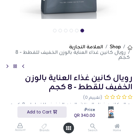
Shop
العلامة التجارية
رويال كانين غذاء العناية بالوزن الخفيف للقطط - 8
كجم
رويال كانين غذاء العناية بالوزن
الخفيف للقطط - 8 كجم
(تقييم 0)
رويال كانين غذاء العناية بالوزن الخفيف للقطط - 8 كجم
هو طعام جاف عالي الجودة مصمم لمساعدة القطط على
Price:
Add to Cart
الحفاظ على وزن صحي. يوفر هذا الكيس بوزن 8 كجم
QR
340.00
العناصر الغذائية الأساسية لدعم الصحة العامة والحيوية
مع تعزيز إدارة الوزن. يتميز بتركيبة متوازنة تساعد في تقليل
السعرات الحرارية ودعم الأيض الصحي. هذا المنتج مثالي
Account
Brands
Search
Home
لأصحاب القطط الذين يبحثون عن نظام غذائي يدعم