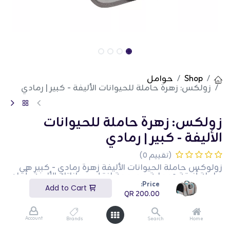
Shop
حوامل
زولكس: زهرة حاملة للحيوانات الأليفة - كبير | رمادي
زولكس: زهرة حاملة للحيوانات
الأليفة - كبير | رمادي
(تقييم 0)
زولوكس حاملة الحيوانات الأليفة زهرة رمادي - كبير هي
حاملة أنيقة وعملية مصممة لنقل حيواناتك الأليفة بأمان
وراحة. تتميز هذه الحاملة ببناء متين مع تهوية كافية
Price:
Add to Cart
لضمان راحة حيوانك الأليف. يضيف التصميم الزهري لمسة
QR
200.00
من الأناقة، والحجم الكبير مناسب للحيوانات الأكبر حجمًا.
هذا المنتج مثالي لأصحاب الحيوانات الأليفة الذين يبحثون
عن حاملة موثوقة وعصرية لحيواناتهم الأليفة.
Account
Brands
Search
Home