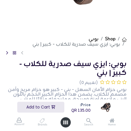
Shop
بوبي
بوبي: ايزي سيف صدرية للكلاب - كبير | بني
بوبي: ايزي سيف صدرية للكلاب -
كبير | بني
(تقييم 0)
بوبي حزام الأمان السهل - بني - كبير هو حزام مريح وآمن
مصمم للكلاب. يضمن هذا الحزام الكبير الحجم باللون
البني ملاءمة آمنة ومريحة، مما يجعله مثاليًا للمشي
والأنشطة الخارجية. إنه سهل الارتداء والخلع، مما يوفر
Price:
Add to Cart
الراحة لأصحاب الحيوانات الأليفة. هذا المنتج مثالي لأصحاب
QR
135.00
الكلاب الذين يبحثون عن حزام موثوق ومريح لحيواناتهم
الأليفة.
Account
Brands
Search
Home
QR
135.00