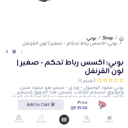
Shop
بوبي
بوبي: اكسس رباط تحكم - صغير | لون القرنفل
بوبي: اكسس رباط تحكم - صغير |
لون القرنفل
(تقييم 0)
بوبي مقود الوصول - وردي - صغير هو مقود متين
وموثوق مصمم للكلاب. يضمن هذا المقود الصغير
باللون الوردي قبضة مريحة ويوفر تحكمًا آمنًا أثناء المشي.
إنه مثالي للاستخدام اليومي والأنشطة الخارجية. هذا المنتج
Price:
Add to Cart
مثالي لأصحاب الكلاب الذين يبحثون عن مقود متين وأنيق
QR
35.00
لحيواناتهم الأليفة.
QR
35.00
Account
Brands
Search
Home