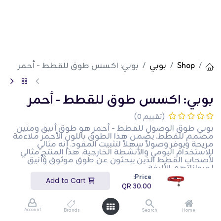
Shop
بوبي
بوبي: اكسس طوق للقطط - أحمر
بوبي: اكسس طوق للقطط - أحمر
(تقييم 0)
بوبي طوق الوصول للقطط - أحمر هو طوق أنيق ومتين
مصمم للقطط. يضمن هذا الطوق باللون الأحمر ملاءمة
مريحة ويوفر وصولاً سهلاً لتثبيت المقود. إنه مثالي
للاستخدام اليومي والأنشطة الخارجية. هذا المنتج مثالي
لأصحاب القطط الذين يبحثون عن طوق موثوق وأنيق
لحيواناتهم الأليفة.
Price:
Add to Cart
QR
30.00
QR
30.00
Account
Brands
Search
Home