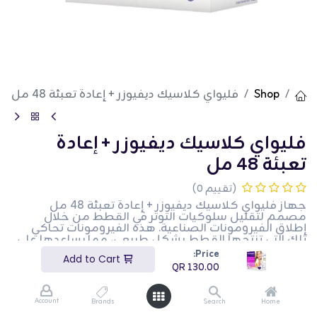
Shop
فليواي كلاسيك ديفيوزر + إعادة تعبئة 48 مل
فليواي كلاسيك ديفيوزر + إعادة
تعبئة 48 مل
(تقييم 0)
جهاز فليواي كلاسيك ديفيوزر + إعادة تعبئة 48 مل
مصمم لتقليل سلوكيات التوتر في القطط من خلال
إطلاق الفيرومونات الصناعية. هذه الفيرومونات تحاكي
تلك التي تنتجها القطط بشكل طبيعي، مما يساعدها على
الشعور بالأمان والراحة في المواقف المجهدة. مثالي
Price:
Add to Cart
للقطط القلقة أو العدوانية، يساعد هذا المنتج في تقليل
QR
130.00
سلوكيات مثل الخدش، الرش، والاختباء.
الفوائد الرئيسية:
يقلل من القلق لدى القطط*
Account
Brands
Search
Home
يهدئ القطط العصبية أو الخائفة*