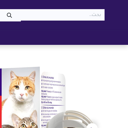
WOOF
MEOW
تسوّق ​
قطط
كلاب
z