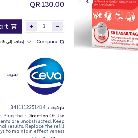
QR
130.00
Add to Cart
Compare
إضافة إلى قائم
سيفا
باركود :
3411112251414
t. Plug the
Direction Of Use :
 vents are unobstructed. Keep
al results. Replace the refill
ys to maintain effectiveness.