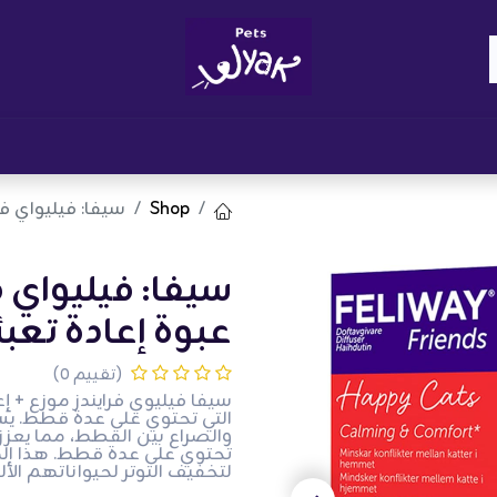
Brand
المدونات
احصل على مكافآت
نوا
Shop
سيفا: فيليواي فري
سيفا: فيليواي 
عبوة إعادة تعبئة - 8
(تقييم 0)
والصراع بين القطط، مما يعزز ب
تحتوي على عدة قطط. هذا الم
لتخفيف التوتر لحيواناتهم الأل