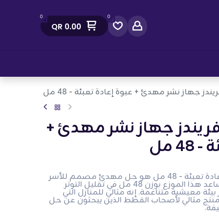
0
0
QR
0.00
صل معنا
ندز جهاز نشر مهدئ + عبوة إعادة تعبئة - 48 مل
فريندز جهاز نشر مهدئ +
4 مل
سيفا فيليوي فرايندز موزع + إعادة تعبئة - 48 مل هو حل مهدئ مصمم للأسر
التي تحتوي على عدة قطط. يساعد هذا الموزع بوزن 48 مل في تقليل التوتر
يئة معيشية متناغمة. إنه مثالي للمنازل التي
نتج مثالي لأصحاب القطط الذين يبحثون عن حل
يفة.