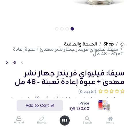
Shop
الصحة والعافية
سيفا: فيليواي فريندز جهاز نشر مهدئ + عبوة إعادة
تعبئة - 48 مل
سيفا: فيليواي فريندز جهاز نشر
مهدئ + عبوة إعادة تعبئة - 48 مل
(تقييم 0)
سيفا فيليوي فرايندز موزع + إعادة تعبئة - 48 مل هو حل
مهدئ مصمم للأسر التي تحتوي على عدة قطط. يساعد
Price:
Add to Cart
هذا الموزع بوزن 48 مل في تقليل التوتر والصراع بين
QR
130.00
القطط، مما يعزز بيئة معيشية متناغمة. إنه مثالي للمنازل
التي تحتوي على عدة قطط. هذا المنتج مثالي لأصحاب
القطط الذين يبحثون عن حل لتخفيف التوتر لحيواناتهم
Account
Brands
Search
Home
الأليفة.