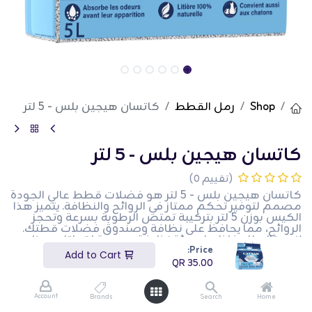
Shop
رمل القطط
كاتسان هيجين بلس - 5 لتر
كاتسان هيجين بلس - 5 لتر
(تقييم 0)
كاتسان هيجين بلس - 5 لتر هو فضلات قطط عالي الجودة
مصمم لتوفير تحكم ممتاز في الروائح والنظافة. يتميز هذا
الكيس بوزن 5 لتر بتركيبة تمتص الرطوبة بسرعة وتحجز
الروائح، مما يحافظ على نظافة وصندوق فضلات قطتك.
إنه مثالي للحفاظ على بيئة نظيفة ومريحة لقطتك. هذا
Price:
المنتج مثالي لأصحاب القطط الذين يبحثون عن فضلات
Add to Cart
قطط فعالة وموثوقة.
QR
35.00
QR
35.00
Account
Brands
Search
Home