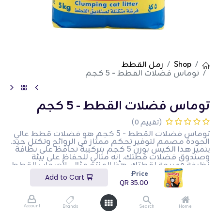
Shop
رمل القطط
توماس فضلات القطط - 5 كجم
توماس فضلات القطط - 5 كجم
(تقييم 0)
توماس فضلات القطط - 5 كجم هو فضلات قطط عالي
الجودة مصمم لتوفير تحكم ممتاز في الروائح وتكتل جيد.
يتميز هذا الكيس بوزن 5 كجم بتركيبة تحافظ على نظافة
وصندوق فضلات قطتك. إنه مثالي للحفاظ على بيئة
نظيفة ومريحة لقطتك. هذا المنتج مثالي لأصحاب القطط
الذين يبحثون عن فضلات قطط فعالة وموثوقة.
Price:
Add to Cart
QR
35.00
QR
35.00
Account
Brands
Search
Home