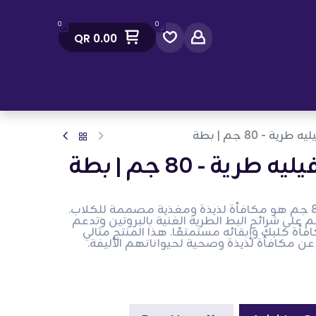
0
0
QR
0.00
صل معنا
ية - 80 جم | بطة
رية - 80 جم | بطة
أرميتاج شرائح البط الطرية - 80 جم هو مكافأة لذيذة ومغذية مصممة للكلاب.
وي هذه العبوة بوزن 80 جم على شرائح البط الطرية الغنية بالبروتين وتدعم
افأة كلبك وإبقائه مستمتعًا. هذا المنتج مثالي
عن مكافأة لذيذة وصحية لحيواناتهم الأليفة.