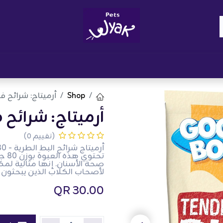
Brand
المدونات
احصل على مكافآت
نوا
Shop
أرميتاج: شرائح فيليه طر
أرميتاج: شرائح فيليه ط
(تقييم 0)
تحت
صحة الأسنان. إنها مثالية لمك
لأصحاب الكلاب الذين يبحثون 
QR
30.00