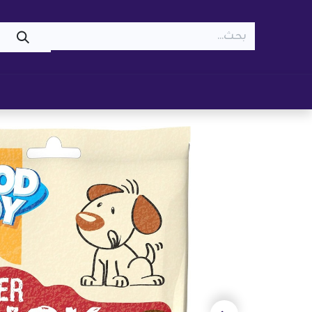
WOOF
MEOW
تسوّق ​
قطط
كلاب
z