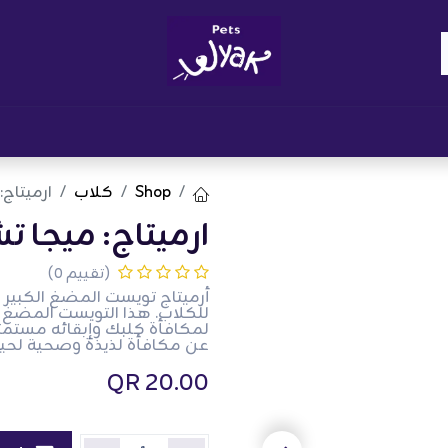
Brand
المدونات
احصل على مكافآت
نوا
Shop
كلاب
ارميتاج
ارميتاج: ميجا 
(تقييم 0)
أرميتاج تويست المضغ الكبير
للكلاب. هذا التويست المضغ ال
لمكافأة كلبك وإبقائه مستمتعً
عن مكافأة لذيذة وصحية لحيوا
QR
20.00