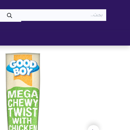
WOOF
MEOW
تسوّق ​
قطط
كلاب
z