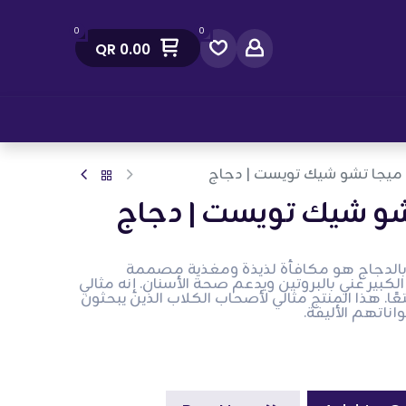
0
0
QR
0.00
صل معنا
: ميجا تشو شيك تويست | دجاج
تشو شيك تويست | دجاج
 بالدجاج هو مكافأة لذيذة ومغذية مصممة
كبير غني بالبروتين ويدعم صحة الأسنان. إنه مثالي
ا. هذا المنتج مثالي لأصحاب الكلاب الذين يبحثون
ناتهم الأليفة.