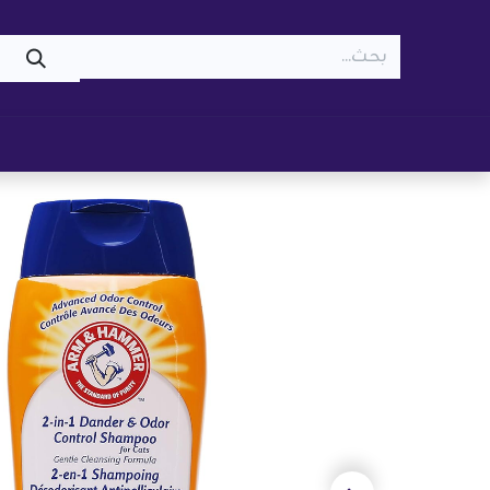
WOOF
MEOW
تسوّق ​
قطط
كلاب
z