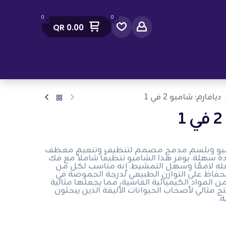
0
0
QR
0.00
صل معنا
ديافارم: شامبو 2 في 1
مبو 2 في 1 هو شامبو وبلسم مدمج مصمم لتنظيف وتنعيم معطف
 سهلة. يوفر هذا الشامبو تنظيفًا شاملاً مع فك
جعله لامعًا وسهل التمشيط. إنه مناسب لكل من
حفاظ على التوازن الطبيعي لدرجة الحموضة في
من المواد الكيميائية القاسية، مما يجعلها مثالية
ج مثالي لأصحاب الحيوانات الأليفة الذين يبحثون
.