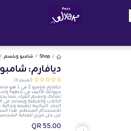
Brand
المدونات
احصل على مكافآت
نوا
Shop
شامبو وبلسم
ديافارم: شامبو 2 في 1
(تقييم 0)
ديافارم شا
حيوانك الأليف في خطوة واحدة
تشابك وتنعيم الفراء، مما ي
الكلاب والقطط ويساعد في ال
الجلد. التركيبة لطيفة وخالية 
للاستخدام المنتظم. هذا المنت
عن حل مريح للعناية الشخصية
QR
55.00