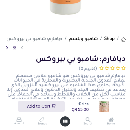
Shop
شامبو وبلسم
ديافارم: شامبو بي بيروكس
ديافارم: شامبو بي بيروكس
(تقييم 0)
ديافارم شامبو بي بيروكس هو شامبو علاجي مصمم
لعلاج العدوى الجلدية البكتيرية والفطرية في الحيوانات
الأليفة. يحتوي هذا الشامبو على بيروكسيد البنزويل الذي
يساعد في تنظيف الجلد وتقليل الدهون وعلاج العدوى. إنه
مناسب لكل من الكلاب والقطط ويساعد في الحفاظ على
معطف وجلد صحي. تضمن التركيبة السهلة الاستخدام
علاجًا فعالًا وتعزيز الصحة العامة للجلد. هذا المنتج مثالي
Price:
Add to Cart
لأصحاب الحيوانات الأليفة الذين يرغبون في إدارة وعلاج
QR
55.00
العدوى الجلدية في حيواناتهم الأليفة.
QR
55.00
Account
Brands
Search
Home