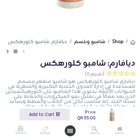
Shop
شامبو وبلسم
ديافارم: شامبو كلورهكس
ديافارم: شامبو كلورهكس
(تقييم 0)
ديافارم شامبو كلورهكس هو شامبو مطهر مصمم
للمساعدة في إدارة العدوى الجلدية البكتيرية والفطرية في
الحيوانات الأليفة. يحتوي هذا الشامبو على كلورهيكسيدين
الذي يعد فعالاً في تقليل نمو الميكروبات والحفاظ على
صحة الجلد. إنه مناسب لكل من الكلاب والقطط ويساعد
في تهدئة وتنظيف الجلد. تضمن التركيبة السهلة
الاستخدام علاجًا فعالًا وتعزيز معطف صحي. هذا المنتج
Price:
Add to Cart
مثالي لأصحاب الحيوانات الأليفة الذين يرغبون في إدارة
QR
55.00
وعلاج العدوى الجلدية في حيواناتهم الأليفة.
QR
55.00
Account
Brands
Search
Home