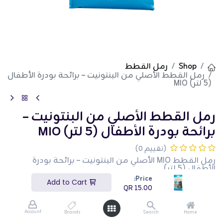
Shop
رمل القطط
رمل القطط الأصلي من البنتونيت – برائحة بودرة الأطفال
(5 لتر) MIO
رمل القطط الأصلي من البنتونيت –
برائحة بودرة الأطفال (5 لتر) MIO
(تقييم 0)
رمل القطط MIO الأصلي من البنتونيت – برائحة بودرة
الأطفال (5 لتر)
امنح قطك بيئة نظيفة ومنعشة مع رمل القطط MIO
Price:
Add to Cart
الأصلي من طين البنتونيت الطبيعي عالي الجودة. يشكل
QR
15.00
تكتلات محكمة لسهولة التنظيف ونظافة تدوم طويلاً.
يحتوي على رائحة بودرة الأطفال الناعمة التي تحبس الروائح
بفعالية وتُبقي منزلك برائحة منعشة. بفضل تركيبته
Account
Brands
Search
Home
منخفضة الغبار وملمسه اللطيف، فهو مثالي للقطط من