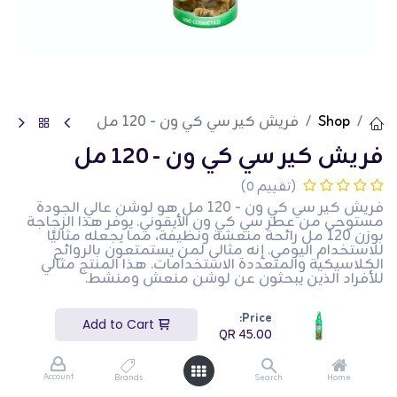
Shop
فريش كير سي كي ون - 120 مل
فريش كير سي كي ون - 120 مل
(تقييم 0)
فريش كير سي كي ون - 120 مل هو لوشن عالي الجودة
مستوحى من عطر سي كي ون الأيقوني. يوفر هذا الزجاجة
بوزن 120 مل رائحة منعشة ونظيفة، مما يجعله مثاليًا
للاستخدام اليومي. إنه مثالي لمن يستمتعون بالروائح
الكلاسيكية والمتعددة الاستخدامات. هذا المنتج مثالي
للأفراد الذين يبحثون عن لوشن منعش ومنشط.
QR
45.00
Price:
Add to Cart
QR
45.00
Account
Brands
Search
Home