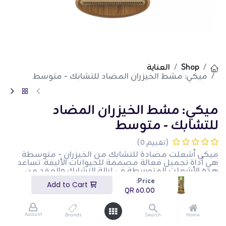
Shop
العناية
ميكي: مشط الخيزران المضاد للتشابك - متوسط
ميكي: مشط الخيزران المضاد
للتشابك - متوسط
(تقييم 0)
ميكي أشعلت مضادة للتشابك من الخيزران - متوسطة
هي أداة تجميل فعالة مصممة للحيوانات الأليفة. تساعد
هذه الأشعلت المتوسطة في إزالة التشابك والعقد من
المعطف، مما يجعله ناعمًا وسهل التحكم. إنها مثالية
Price:
Add to Cart
لجلسات التجميل المنتظمة. هذا المنتج مثالي لأصحاب
QR
60.00
الحيوانات الأليفة الذين يبحثون عن أداة تجميل صديقة
للبيئة وفعالة.
Account
Brands
Search
Home
QR
60.00