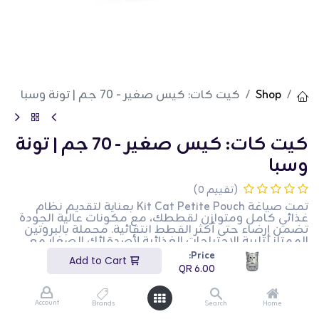
Shop
كيت كات: كيس صغير - 70 جم | تونة وسبا
كيت كات: كيس صغير - 70 جم | تونة
وسبا
(تقييم 0)
تمت صياغة Kit Cat Petite Pouch بعناية لتقديم نظام
غذائي كامل ومتوازن لقططك، مع مكونات عالية الجودة
تضمن إرضاء حتى أكثر القطط انتقائية. محملة بالبروتين
الممتاز لتلبية الاحتياجات الغذائية لأصدقائك الصغار مع
تعزيز صحتهم العامة من خلال الفيتامينات والمعادن،
Price:
Add to Cart
نتطلع إلى تجربة مجزية مع هذا الاختيار.
QR
6.00
QR
6.00
Account
Brands
Search
Home