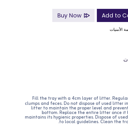
Buy Now
ة الأمنيات
ت
Fill the tray with a 4cm layer of litter. Regul
clumps and feces. Do not dispose of used litter in
litter to maintain the proper level and preven
bottom. Replace the entire litter once i
maintains its hygienic properties. Dispose of used
to local guidelines. Clean the t