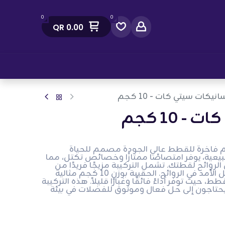
0
0
QR
0.00
صل معنا
انيكات سيتي كات - 10 كجم
 10 كجم
فاخرة للقطط عالي الجودة مصمم للحياة
عية، يوفر امتصاصًا ممتازًا وخصائص تكتل، مما
روائح لقطتك. تشمل التركيبة مزيجًا فريدًا من
المعادن التي توفر تحكمًا طويل الأمد في الروائح. الحقيبة بوزن 10 كجم مثالية
، حيث توفر أداءً فائقًا وغبارًا قليلاً. هذه التركيبة
يحتاجون إلى حل فعال وموثوق للفضلات في بيئة