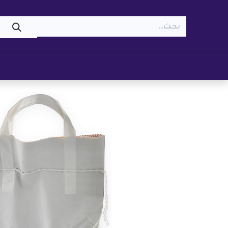
WOOF
MEOW
تسوّق ​
قطط
كلاب
z