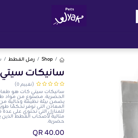
Brand
المدونات
احصل على مكافآت
نوا
Shop
رمل القطط
س
سانيكات سيتي كات -
(تقييم 0)
سانيكات سيتي كات هو طعام 
الحضرية. مصنوع من مواد طبي
يضمن بيئة نظيفة وخالية من ال
للمنازل التي تحتوي على عدة قطط
مثالية لأصحاب القطط الذين 
حضرية.
QR
40.00