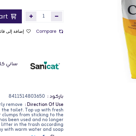
Add to Cart
Compare
إضافة إلى قائم
ساني كا
باركود :
8411514803650
arly remove
Direction Of Use :
 the toilet. Top up with fresh
t clumps from sticking to the
t has been used and no longer
 litter in the trash according
ray with warm water and soap.