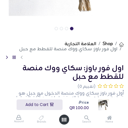
Shop
العلامة التجارية
اول فور باوز: سكاي ووك منصة للقطط مع حبل
اول فور باوز: سكاي ووك منصة
للقطط مع حبل
(تقييم 0)
أول فور باوز سكاي ووك منصة الدخول مع حبل هو
قطعة فريدة ومتعددة الاستخدامات من أثاث القطط
مصممة لتوفير العديد من الأنشطة لقطتك. يتميز هذا
Price:
Add to Cart
المنصة ببناء متين وحبل للتسلق واللعب، مما يشجع غرائز
QR
100.00
قطتك الطبيعية على التسلق والاستكشاف. يوفر التصميم
الذي يمكن الدخول إليه بسهولة الوصول ومكانًا مريحًا
لقطتك للاسترخاء. هذه المنصة مثالية لأصحاب القطط
Account
Brands
Search
Home
الذين يرغبون في تقديم منطقة لعب متعددة الوظائف