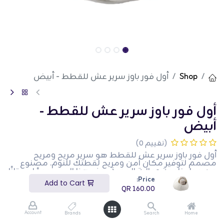
Shop
أول فور باوز سرير عش للقطط - أبيض
أول فور باوز سرير عش للقطط -
أبيض
(تقييم 0)
أول فور باوز سرير عش للقطط هو سرير مريح ومريح
مصمم لتوفير مكان آمن ومريح لقطتك للنوم. مصنوع
من مواد ناعمة وعالية الجودة، يوفر هذا السرير دعمًا ممتازًا
ودفءًا. يخلق التصميم الشبيه بالعش إحساسًا بالأمان، مما
Price:
Add to Cart
يجعله مثاليًا للقطط التي تحب الالتفاف والنوم. يضيف
QR
160.00
اللون الأبيض لمسة من الأناقة إلى أي ديكور منزلي. هذا
السرير مثالي لأصحاب القطط الذين يرغبون في توفير
مساحة نوم فاخرة ومريحة لحيواناتهم الأليفة.
Account
Brands
Search
Home