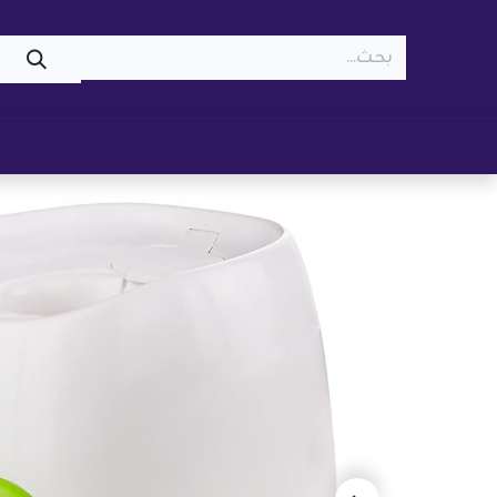
WOOF
MEOW
تسوّق ​
قطط
كلاب
z