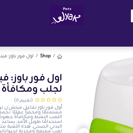
Brand
المدونات
احصل على مكافآت
نوا
Shop
اول فور باوز: ف
اول فور باوز: ف
لجلب ومكافأة 
(تقييم 0)
أول فور باوز تفاعل فيتش'ن ت
مستمتعًا ومحفزًا عقليًا. تجم
اللعب النشط ومكافأة جهود 
استخدامًا طويل الأمد. يساعد 
البدني الصحي. هذه اللعبة مثا
لعب ممتعة ومجزية لحيواناتهم