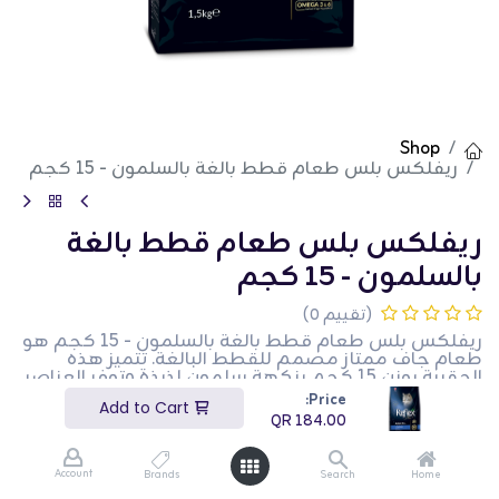
Shop
ريفلکس بلس طعام قطط بالغة بالسلمون - 15 كجم
ريفلکس بلس طعام قطط بالغة
بالسلمون - 15 كجم
(تقييم 0)
ريفلکس بلس طعام قطط بالغة بالسلمون - 15 كجم هو
طعام جاف ممتاز مصمم للقطط البالغة. تتميز هذه
الحقيبة بوزن 15 كجم بنكهة سلمون لذيذة وتوفر العناصر
الغذائية الأساسية للحفاظ على الصحة العامة والحيوية. إنه
Price:
Add to Cart
مثالي لدعم جهاز مناعة صحي وبشرة ومعطف لامعين.
QR
184.00
هذا المنتج مثالي لأصحاب القطط الذين يبحثون عن نظام
غذائي عالي الجودة ولذيذ لحيواناتهم الأليفة.
Account
Brands
Search
Home
QR
184.00