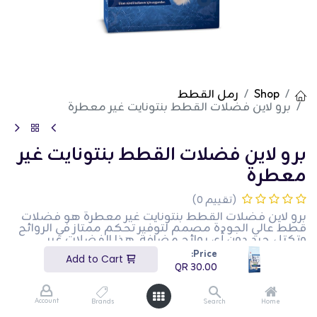
Shop
رمل القطط
برو لاين فضلات القطط بنتونايت غير معطرة
برو لاين فضلات القطط بنتونايت غير
معطرة
(تقييم 0)
برو لاين فضلات القطط بنتونايت غير معطرة هو فضلات
قطط عالي الجودة مصمم لتوفير تحكم ممتاز في الروائح
وتكتل جيد دون أي روائح مضافة. هذا الفضلات غير
المعطر مثالي للقطط وأصحابها الذين يفضلون خيارًا خاليًا
Price:
Add to Cart
من الروائح. إنه مثالي للحفاظ على بيئة نظيفة ومريحة
QR
30.00
لقطتك. هذا المنتج مثالي لأصحاب القطط الذين يبحثون
عن فضلات قطط فعالة وبدون روائح.
Account
Brands
Search
Home
QR
30.00