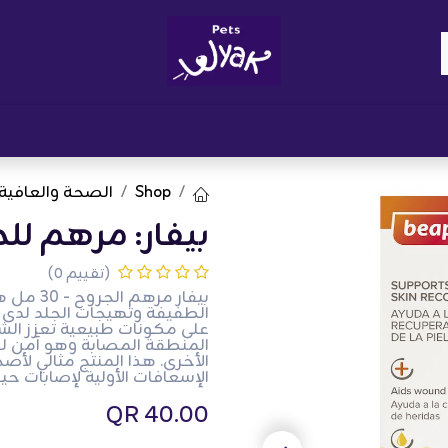
Brand
المدونات
احصل على مكافآت
نوا
Shop
الصحة والعافية
بيفار: مرهم للجروح 
(تقييم 0)
بيفار م
على مكونات طبيعية تعزز الشف
المنطقة المصابة وهو آمن لل
الأخرى. هذا المنتج مثالي لأصح
الإسعافات الأولية لإصابات حي
QR
40.00