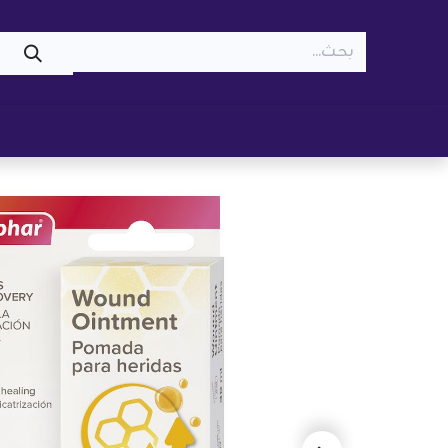
WOOF
MEOW
تسوّق ​
قطط
كلاب
z