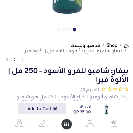
Shop
شامبو وبلسم
بيفار: شامبو للفرو الأسود - 250 مل | الألوة فيرا
بيفار: شامبو للفرو الأسود - 250 مل |
الألوة فيرا
(تقييم 0)
بيفار شامبو ألوفيرا للفراء الأسود - 250 مل هو شامبو
مُصمم خصيصًا لتعزيز اللون الطبيعي واللمعان للفراء
الأسود في الكلاب والقطط. ينظف هذا الشامبو بوزن 250
Price:
Add to Cart
مل المعطف بلطف مع توفير فوائد الألوفيرا المهدئة. إنه
QR
35.00
مناسب للاستخدام المنتظم ويساعد في الحفاظ على
معطف صحي ولامع. هذا المنتج مثالي لأصحاب الحيوانات
الأليفة الذين يبحثون عن تعزيز الفراء الأسود لحيواناتهم
Account
Brands
Search
Home
الأليفة.