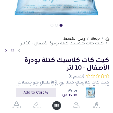
Shop
رمل القطط
كيت كات كلاسيك كتلة بودرة الأطفال - 10 لتر
كيت كات كلاسيك كتلة بودرة
الأطفال - 10 لتر
(تقييم 0)
كيت كات كلاسيك كتلة بودرة الأطفال هو فضلات
القطط الفاخرة برائحة بودرة الأطفال اللطيفة. مصنوع من
مكونات طبيعية، يوفر هذا الفضلات تكتل ممتاز وتحكم
Price:
Add to Cart
فائق في الروائح، مما يضمن بيئة نظيفة ومنعشة لقطتك.
QR
35.00
الحقيبة بوزن 10 لتر توفر أداءً طويل الأمد وغبارًا قليلاً، مما
يجعلها مناسبة للمنازل التي تحتوي على عدة قطط. هذه
التركيبة برائحة بودرة الأطفال مثالية لأصحاب القطط الذين
Account
Brands
Search
Home
يقدرون الرائحة الناعمة والمريحة التي تحيد الروائح بفعالية.