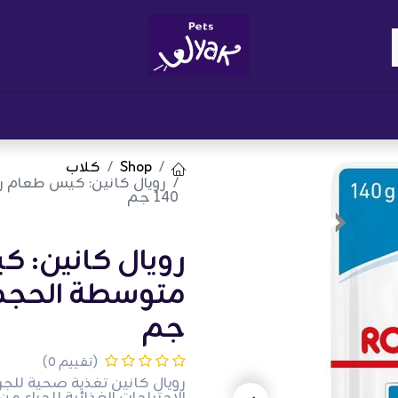
Brand
المدونات
احصل على مكافآت
نوا
Shop
كلاب
رويال كانين: كيس طعام 
140 جم
رويال كانين: 
جم
(تقييم 0)
رويال كانين تغذية صحية للج