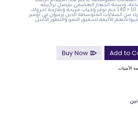
من السلالات المتوسطة. يدعم هذا الطعام الرطب
مناعة، وصحة الجهاز الهضمي بفضل تركيبته
المتوازنة بعناية. الأكياس بوزن 10 × 140 جم توفر وجبات مريحة وطازجة لجروك.
اء من السلالات المتوسطة الذين يرغبون في توفير
اناتهم الأليفة لتحقيق النمو والتطور الأمثل.
Buy Now
ة الأمنيات
نين