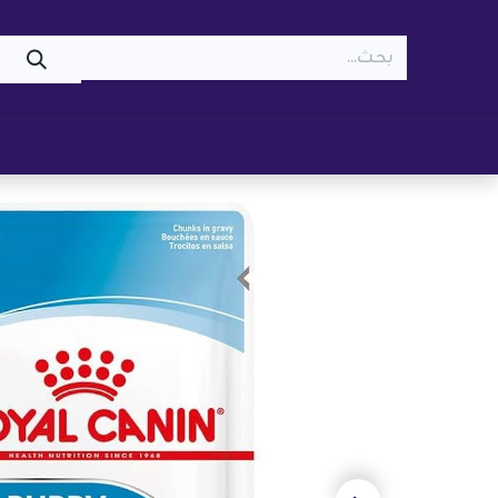
WOOF
MEOW
تسوّق ​
قطط
كلاب
z