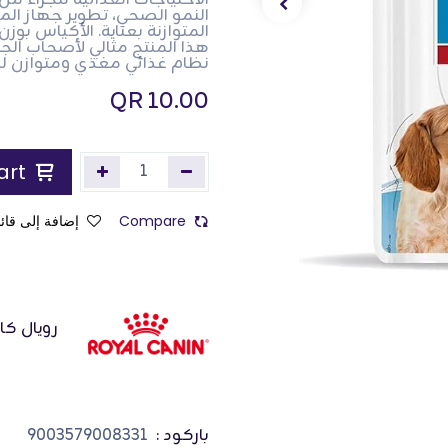
الاحتياجات الغذائية للجراء 
النمو الصحي، تطوير جهاز ال
هذا المنتج مثالي لأصحاب الجر
نظام غذائي مغذي ومتوازن لحيو
QR
10.00
Add to Cart
Compare
إضافة إلى قائم
رويال كا
باركود :
9003579008331