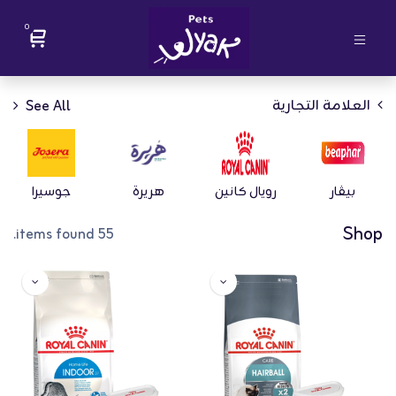
0
العلامة التجارية
See All
بيڤار
رويال كانين
هريرة
جوسيرا
Shop
55 items found.