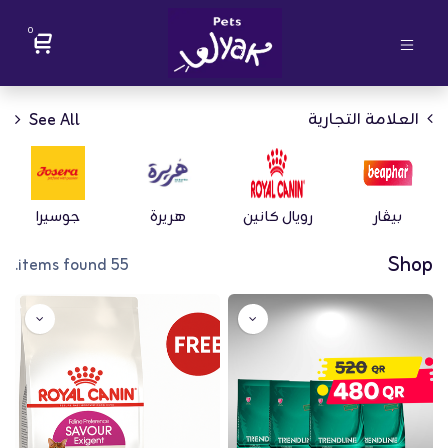
0
العلامة التجارية
See All
بيڤار
رويال كانين
هريرة
جوسيرا
Shop
55 items found.