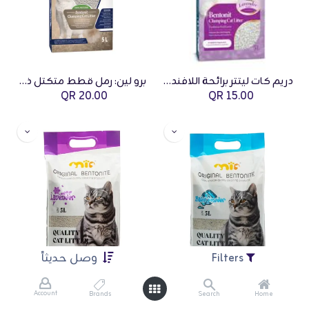
دريم كات ليتتر برائحة اللافندر 5 لتر
برو لين: رمل قطط متكتل ذو حبيبات ناعمة 5 لتر - برائحة الفانيليا
QR
20.00
QR
15.00
Filters
وصل حديثاً
Account
Brands
Search
Home
رمل القطط الأصلي من البنتونيت – برائحة بودرة الأطفال (5 لتر) MIO
رمل القطط MIO الأصلي من البنتونيت – برائحة اللافندر (5 لتر)