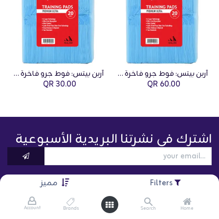
أربن بيتس: فوط جرو فاخرة - زرقاء 60×90 سم (20 قطعة)
أربن بيتس: فوط جرو فاخرة - زرقاء 60×60 سم (20 قطعة)
QR
30.00
QR
60.00
اشترك في نشرتنا البريدية الأسبوعية
Filters
مميز
Account
Brands
Search
Home