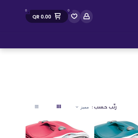
0
0
QR
0.00
صل معنا
رتّب حسب :
مميز