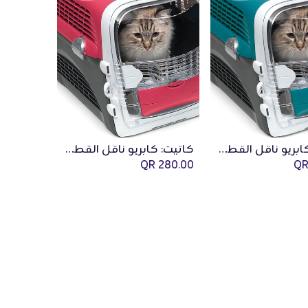
كاتيت: كابريو ناقل القطط - أزرق/رمادي
كاتيت: كابريو ناقل القطط - أحمر كرز
Add to Cart
QR
280.00