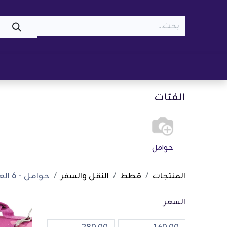
WOOF
MEOW
تسوّق ​
قطط
كلاب
z
الفئات
حوامل
المنتجات
قطط
النقل والسفر
حوامل
- 6 العناصر
السعر