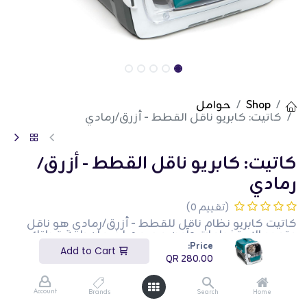
Shop
حوامل
كاتيت: كابريو ناقل القطط - أزرق/رمادي
كاتيت: كابريو ناقل القطط - أزرق/
رمادي
(تقييم 0)
كاتيت كابريو نظام ناقل للقطط - أزرق/رمادي هو ناقل
متعدد الاستخدامات وآمن مصمم لضمان راحة قطتك
أثناء السفر. يتميز هذا الناقل بتصميم متعدد الوظائف مع
Price:
Add to Cart
باب يفتح من الأعلى لسهولة الوصول، وتهوية واسعة،
QR
280.00
وآلية قفل آمنة. يضيف اللون الأزرق والرمادي لمسة حديثة،
مما يجعله مثاليًا لأصحاب الحيوانات الأليفة الذين يرغبون
في الجمع بين الوظائف والأناقة. الناقل مناسب لزيارات
Account
Brands
Search
Home
الطبيب البيطري، والرحلات بالسيارة، واحتياجات السفر