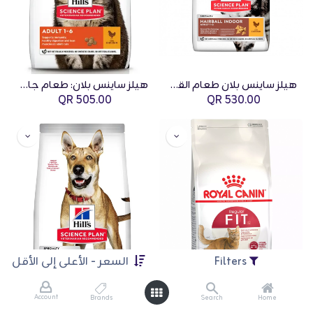
هيلز ساينس بلان طعام القطط البالغة للقطط المنزلية ضد كرات الشعر بالدجاج - 10 كجم
هيلز ساينس بلان: طعام جاف للقطط البالغة – بالدجاج (١٠ كجم)
QR
505.00
QR
530.00
Filters
السعر - الأعلى إلى الأقل
Account
Brands
Search
Home
رويال كانين غذاء صحة القطط فيت 32 - 15 كجم
طعام جاف للكلاب البالغة للأداء بنكهة الدجاج من هيلز ساينس بلان - 14 كجم