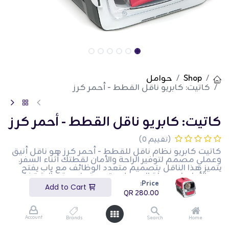
Shop
حوامل
كاتيت: كابريو ناقل القطط - أحمر كرز
كاتيت: كابريو ناقل القطط - أحمر كرز
(تقييم 0)
كاتيت كابريو نظام ناقل للقطط - أحمر كرز هو ناقل أنيق
وعملي مصمم لتوفير الراحة والأمان لقطتك أثناء السفر.
يتميز هذا الناقل بتصميم متعدد الوظائف مع باب يفتح
من الأعلى لسهولة الوصول، وتهوية واسعة، وآلية قفل
Price:
آمنة. يضيف اللون الأحمر الكرز لمسة من الأناقة، مما
Add to Cart
يجعله مثاليًا لأصحاب الحيوانات الأليفة الذين يرغبون في
QR
280.00
الجمع بين الوظائف والجمال. الناقل مثالي لزيارات الطبيب
البيطري، والرحلات البرية، واحتياجات السفر الأخرى.
Account
Brands
Search
Home
QR
280.00