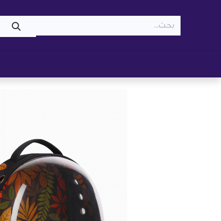
WOOF
MEOW
تسوّق ​
قطط
كلاب
z