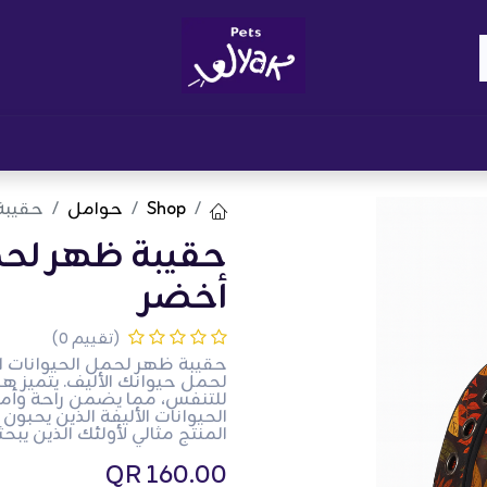
Brand
المدونات
احصل على مكافآت
نوا
Shop
حوامل
حقيبة 
حقيبة ظهر لحمل
أخضر
(تقييم 0)
حقيبة ظهر لحمل الحيوانات ا
لحمل حيوانك الأليف. يتميز ه
للتنفس، مما يضمن راحة وأمان 
الحيوانات الأليفة الذين يحبو
المنتج مثالي لأولئك الذين يبح
QR
160.00