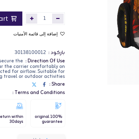
Add to Cart
إضافة إلى قائمة الأمنيات
باركود :
30138100012
 secure the
Direction Of Use :
ar the carrier comfortably on
cted for airflow. Suitable for
 travel or outdoor activities.
Share :
Terms and Conditions :
eturn within
100% original
30days
guarantee